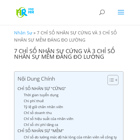
Nhân Sự
»
7 CHỈ SỐ NHÂN SỰ CỨNG VÀ 3 CHỈ SỐ
NHÂN SỰ MỀM ĐÁNG ĐO LƯỜNG
7 CHỈ SỐ NHÂN SỰ CỨNG VÀ 3 CHỈ SỐ
NHÂN SỰ MỀM ĐÁNG ĐO LƯỜNG
Nội Dung Chính
CHỈ SỐ NHÂN SỰ “CỨNG”
Thời gian tuyển dụng
Chi phí thuê
Tỷ lệ giữ chân nhân viên
Chỉ số doanh thu
Chỉ số hiệu suất của nhân viên
Chỉ số chi phí tăng ca
CHỈ SỐ NHÂN SỰ “MỀM”
Chỉ số đo lường mức độ hài lòng của nhân viên về công ty