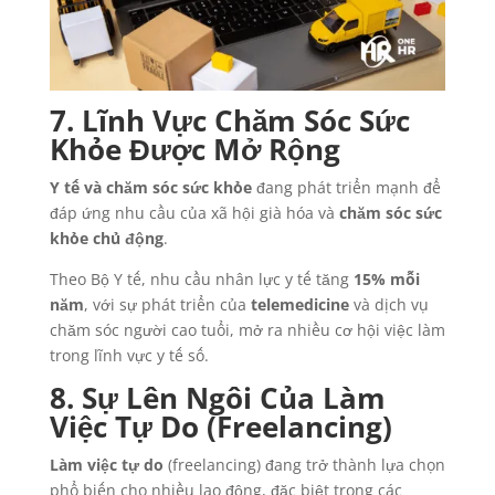
7. Lĩnh Vực Chăm Sóc Sức
Khỏe Được Mở Rộng
Y tế và chăm sóc sức khỏe
đang phát triển mạnh để
đáp ứng nhu cầu của xã hội già hóa và
chăm sóc sức
khỏe chủ động
.
Theo Bộ Y tế, nhu cầu nhân lực y tế tăng
15% mỗi
năm
, với sự phát triển của
telemedicine
và dịch vụ
chăm sóc người cao tuổi, mở ra nhiều cơ hội việc làm
trong lĩnh vực y tế số.
8. Sự Lên Ngôi Của Làm
Việc Tự Do (Freelancing)
Làm việc tự do
(freelancing) đang trở thành lựa chọn
phổ biến cho nhiều lao động, đặc biệt trong các