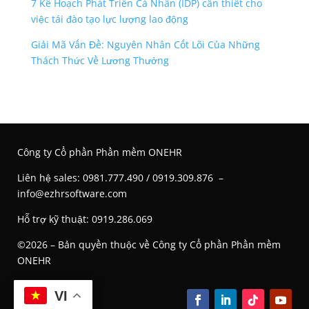
7 Kế Hoạch Phát Triển Cá Nhân (IDP) cần thiết cho
việc tái đào tạo lực lượng lao động
Giải Mã Vấn Đề: Nguyên Nhân Cốt Lõi Của Những
Thách Thức Về Lương Thưởng
Công ty Cổ phần Phần mềm ONEHR
Liên hệ s
ales: 0981.777.490 / 0919.309.876 –
info@ezhrsoftware.com
Hỗ trợ kỹ thuật: 0919.286.069
©2026 – Bản quyền thuộc về Công ty Cổ phần Phần mềm
ONEHR
VI