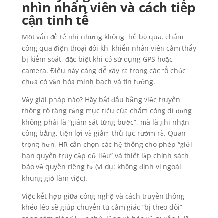
nhìn nhân viên và cách tiếp
cận tinh tế
Một vấn đề tế nhị nhưng không thể bỏ qua: chấm
công qua điện thoại đôi khi khiến nhân viên cảm thấy
bị kiểm soát, đặc biệt khi có sử dụng GPS hoặc
camera. Điều này càng dễ xảy ra trong các tổ chức
chưa có văn hóa minh bạch và tin tưởng.
Vậy giải pháp nào? Hãy bắt đầu bằng việc truyền
thông rõ ràng rằng mục tiêu của chấm công di động
không phải là “giám sát từng bước”, mà là ghi nhận
công bằng, tiện lợi và giảm thủ tục rườm rà. Quan
trọng hơn, HR cần chọn các hệ thống cho phép “giới
hạn quyền truy cập dữ liệu” và thiết lập chính sách
bảo vệ quyền riêng tư (ví dụ: không định vị ngoài
khung giờ làm việc).
Việc kết hợp giữa công nghệ và cách truyền thông
khéo léo sẽ giúp chuyển từ cảm giác “bị theo dõi”