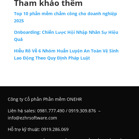
Tham khảo thêm
Top 10 phần mềm chấm công cho doanh nghiệp
2025
Onboarding: Chiến Lược Hội Nhập Nhân Sự Hiệu
Quả
Hiểu Rõ Về 6 Nhóm Huấn Luyện An Toàn Vệ Sinh
Lao Động Theo Quy Định Pháp Luật
Công ty Cổ phần Phần mềm ONEHR
Liên hệ s
ales: 0981.777.490 / 0919.309.876 –
info@ezhrsoftware.com
Hỗ trợ kỹ thuật: 0919.286.069