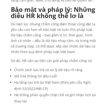
sang cảm giác “được chủ động và bảo vệ quyền lợi”.
Bảo mật và pháp lý: Những
điều HR không thể lơ là
Dù tiện lợi, nhưng chấm công điện thoại cũng đặt ra
yêu cầu cao hơn về bảo mật và tuân thủ pháp luật.
Dữ liệu chấm công – bao gồm vị trí, thời gian, hình
ảnh cá nhân – đều là dữ liệu nhạy cảm, và trong một
số trường hợp, có thể được xếp vào nhóm dữ liệu cá
nhân theo quy định pháp luật Việt Nam.
Do đó, HR cần ưu tiên các giải pháp chấm công có:
Chính sách lưu trữ và xử lý dữ liệu rõ ràng
Mã hóa thông tin đầu-cuối
Hạ tầng lưu trữ tại Việt Nam (theo yêu cầu Nghị
định 53/2022/NĐ-CP)
Hệ thống phân quyền chặt chẽ và ghi nhận lịch sử
thao tác