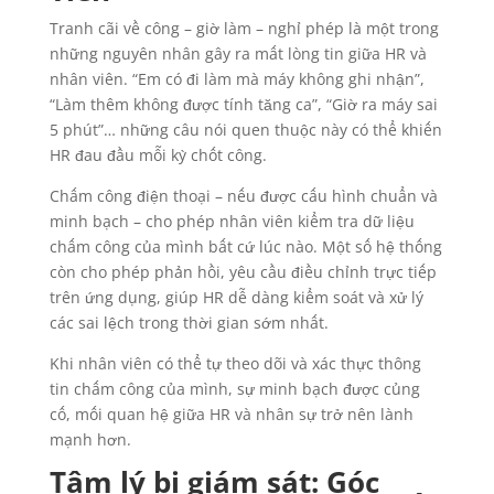
Tranh cãi về công – giờ làm – nghỉ phép là một trong
những nguyên nhân gây ra mất lòng tin giữa HR và
nhân viên. “Em có đi làm mà máy không ghi nhận”,
“Làm thêm không được tính tăng ca”, “Giờ ra máy sai
5 phút”… những câu nói quen thuộc này có thể khiến
HR đau đầu mỗi kỳ chốt công.
Chấm công điện thoại – nếu được cấu hình chuẩn và
minh bạch – cho phép nhân viên kiểm tra dữ liệu
chấm công của mình bất cứ lúc nào. Một số hệ thống
còn cho phép phản hồi, yêu cầu điều chỉnh trực tiếp
trên ứng dụng, giúp HR dễ dàng kiểm soát và xử lý
các sai lệch trong thời gian sớm nhất.
Khi nhân viên có thể tự theo dõi và xác thực thông
tin chấm công của mình, sự minh bạch được củng
cố, mối quan hệ giữa HR và nhân sự trở nên lành
mạnh hơn.
Tâm lý bị giám sát: Góc