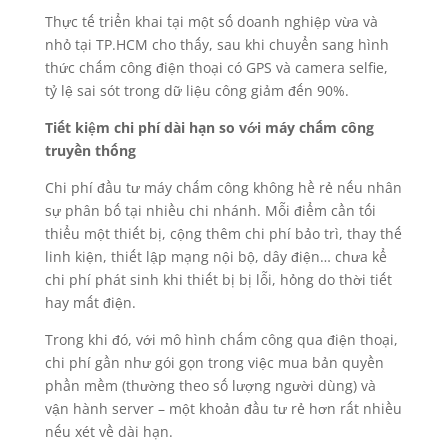
Thực tế triển khai tại một số doanh nghiệp vừa và
nhỏ tại TP.HCM cho thấy, sau khi chuyển sang hình
thức chấm công điện thoại có GPS và camera selfie,
tỷ lệ sai sót trong dữ liệu công giảm đến 90%.
Tiết kiệm chi phí dài hạn so với máy chấm công
truyền thống
Chi phí đầu tư máy chấm công không hề rẻ nếu nhân
sự phân bố tại nhiều chi nhánh. Mỗi điểm cần tối
thiểu một thiết bị, cộng thêm chi phí bảo trì, thay thế
linh kiện, thiết lập mạng nội bộ, dây điện… chưa kể
chi phí phát sinh khi thiết bị bị lỗi, hỏng do thời tiết
hay mất điện.
Trong khi đó, với mô hình chấm công qua điện thoại,
chi phí gần như gói gọn trong việc mua bản quyền
phần mềm (thường theo số lượng người dùng) và
vận hành server – một khoản đầu tư rẻ hơn rất nhiều
nếu xét về dài hạn.