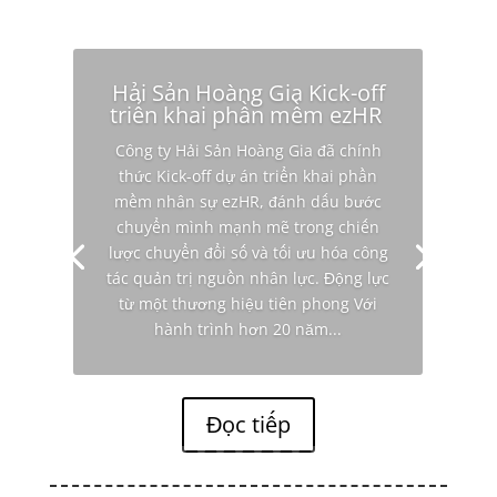
Hải Sản Hoàng Gia Kick-off
triển khai phần mềm ezHR
Công ty Hải Sản Hoàng Gia đã chính
thức Kick-off dự án triển khai phần
mềm nhân sự ezHR, đánh dấu bước
chuyển mình mạnh mẽ trong chiến
lược chuyển đổi số và tối ưu hóa công
tác quản trị nguồn nhân lực. Động lực
từ một thương hiệu tiên phong Với
hành trình hơn 20 năm...
Đọc tiếp