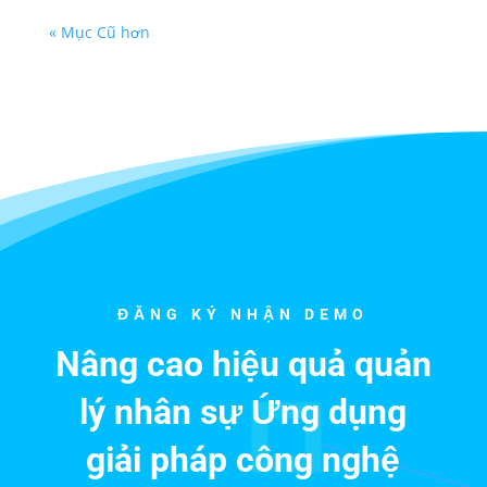
« Mục Cũ hơn
ĐĂNG KÝ NHẬN DEMO
Nâng cao hiệu quả quản
lý nhân sự Ứng dụng
giải pháp công nghệ