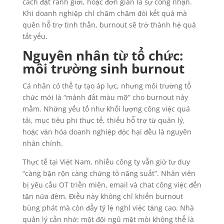
cách đặt ranh giới, hoặc đơn giản là sự công nhận.
Khi doanh nghiệp chỉ chăm chăm đòi kết quả mà
quên hỗ trợ tinh thần, burnout sẽ trở thành hệ quả
tất yếu.
Nguyên nhân từ tổ chức:
môi trường sinh burnout
Cá nhân có thể tự tạo áp lực, nhưng môi trường tổ
chức mới là “mảnh đất màu mỡ” cho burnout nảy
mầm. Những yếu tố như khối lượng công việc quá
tải, mục tiêu phi thực tế, thiếu hỗ trợ từ quản lý,
hoặc văn hóa doanh nghiệp độc hại đều là nguyên
nhân chính.
Thực tế tại Việt Nam, nhiều công ty vẫn giữ tư duy
“càng bận rộn càng chứng tỏ năng suất”. Nhân viên
bị yêu cầu OT triền miên, email và chat công việc đến
tận nửa đêm. Điều này không chỉ khiến burnout
bùng phát mà còn đẩy tỷ lệ nghỉ việc tăng cao. Nhà
quản lý cần nhớ: một đội ngũ mệt mỏi không thể là