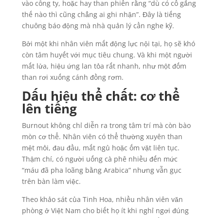
vào công ty, hoặc hay than phiền rằng “dù có cố gắng
thế nào thì cũng chẳng ai ghi nhận”. Đây là tiếng
chuông báo động mà nhà quản lý cần nghe kỹ.
Bởi một khi nhân viên mất động lực nội tại, họ sẽ khó
còn tâm huyết với mục tiêu chung. Và khi một người
mất lửa, hiệu ứng lan tỏa rất nhanh, như một đốm
than rơi xuống cánh đồng rơm.
Dấu hiệu thể chất: cơ thể
lên tiếng
Burnout không chỉ diễn ra trong tâm trí mà còn bào
mòn cơ thể. Nhân viên có thể thường xuyên than
mệt mỏi, đau đầu, mất ngủ hoặc ốm vặt liên tục.
Thậm chí, có người uống cà phê nhiều đến mức
“máu đã pha loãng bằng Arabica” nhưng vẫn gục
trên bàn làm việc.
Theo khảo sát của Tinh Hoa, nhiều nhân viên văn
phòng ở Việt Nam cho biết họ ít khi nghỉ ngơi đúng