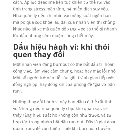
cách. Áp lực deadline liên tục khiến cơ thể rơi vào
tình trạng stress mãn tính, hệ miễn dịch suy yếu.
Nhà quản lý nếu chỉ nhìn vào năng suất ngắn hạn
mà bỏ qua sức khỏe lâu dài của nhân viên thì chẳng
khác nào lái xe mà quên đổ xăng – xe có thể đi nhanh
lúc đầu nhưng sớm muộn cũng chết máy.
Dấu hiệu hành vi: khi thói
quen thay đổi
Một nhân viên đang burnout có thể bắt đầu trì hoãn
công việc, làm việc cầm chừng, hoặc hay mắc lỗi nhỏ.
Một số người trở nên dễ cáu gắt, tránh giao tiếp với
đồng nghiệp, hay đóng kín cửa phòng để “giả vờ bận
rộn”.
Những thay đổi hành vi này ban đầu có thể rất tinh
vi. Nhưng nếu nhà quản lý chịu khó quan sát, sẽ
thấy rằng hiệu suất họ không còn như trước, và sự
hợp tác trong nhóm bắt đầu rạn nứt. Đây là giai đoạn
quan trọng để can thiệp – bởi khi burnout chuyển