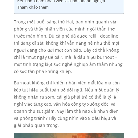
Kết luận: chăm nhân viên là chăm doanh nghiệp
Tham khảo thêm
Trong một buổi sáng thứ Hai, bạn nhìn quanh văn
phòng và thấy nhân viên của mình ngồi thẫn thờ
trước màn hình. Dù cà phê đã được refill, deadline
thì đang dí sát, không khí vẫn nặng nề như thể mọi
người đang chờ đợi một cơn bão. Đây có thể không
chỉ là “một ngày uể oải”, mà là dấu hiệu burnout –
một tình trạng kiệt sức nghề nghiệp âm thầm nhưng
có sức tàn phá khủng khiếp.
Burnout không chỉ khiến nhân viên mất lửa mà còn
kéo tụt hiệu suất toàn bộ đội ngũ. Nếu một quản lý
không nhận ra sớm, cái giá phải trả có thể là tỷ lệ
nghỉ việc tăng cao, văn hóa công ty xuống dốc, và
doanh thu sụt giảm. Vậy làm thế nào để nhận diện
và phòng tránh? Hãy cùng nhìn vào 8 dấu hiệu và
giải pháp quan trọng.