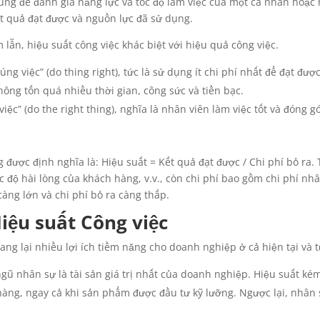
 dùng để đánh giá năng lực và tốc độ làm việc của một cá nhân hoặ
t quả đạt được và nguồn lực đã sử dụng.
lẫn, hiệu suất công việc khác biệt với hiệu quả công việc.
úng việc” (do thing right), tức là sử dụng ít chi phí nhất để đạt đư
ông tốn quá nhiều thời gian, công sức và tiền bạc.
ệc” (do the right thing), nghĩa là nhân viên làm việc tốt và đóng g
 được định nghĩa là: Hiệu suất = Kết quả đạt được / Chi phí bỏ ra. 
 hài lòng của khách hàng, v.v., còn chi phí bao gồm chi phí nhân l
càng lớn và chi phí bỏ ra càng thấp.
iệu suất Công việc
ang lại nhiều lợi ích tiềm năng cho doanh nghiệp ở cả hiện tại và t
ngũ nhân sự là tài sản giá trị nhất của doanh nghiệp. Hiệu suất k
ng, ngay cả khi sản phẩm được đầu tư kỹ lưỡng. Ngược lại, nhân s