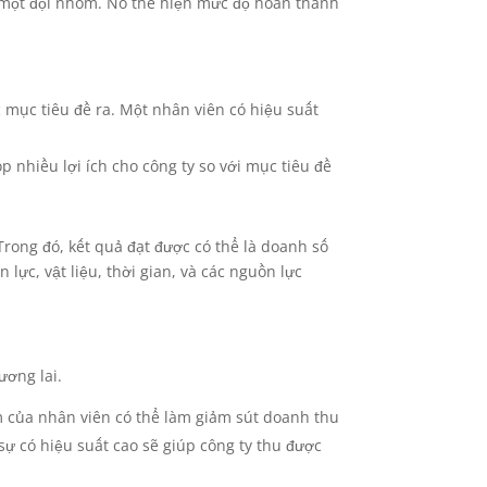
c một đội nhóm. Nó thể hiện mức độ hoàn thành
ợc mục tiêu đề ra. Một nhân viên có hiệu suất
óp nhiều lợi ích cho công ty so với mục tiêu đề
Trong đó, kết quả đạt được có thể là doanh số
ực, vật liệu, thời gian, và các nguồn lực
ương lai.
ém của nhân viên có thể làm giảm sút doanh thu
ự có hiệu suất cao sẽ giúp công ty thu được