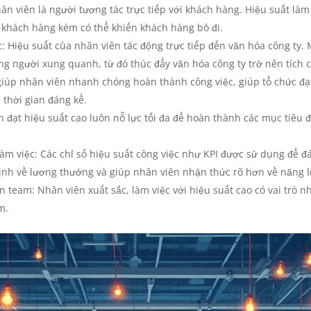
n viên là người tương tác trực tiếp với khách hàng. Hiệu suất làm
 khách hàng kém có thể khiến khách hàng bỏ đi.
: Hiệu suất của nhân viên tác động trực tiếp đến văn hóa công ty. 
 người xung quanh, từ đó thúc đẩy văn hóa công ty trở nên tích c
o giúp nhân viên nhanh chóng hoàn thành công việc, giúp tổ chức đ
 thời gian đáng kể.
 đạt hiệu suất cao luôn nỗ lực tối đa để hoàn thành các mục tiêu 
àm việc: Các chỉ số hiệu suất công việc như KPI được sử dụng để đá
định về lương thưởng và giúp nhân viên nhận thức rõ hơn về năng l
n team: Nhân viên xuất sắc, làm việc với hiệu suất cao có vai trò 
m.