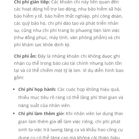
Chi phí gián tiếp:
Các khoản chi này liên quan đến
các hoạt động hỗ trợ lao động, như bảo hiểm xã hội,
bảo hiểm y tế, bảo hiểm thất nghiệp, phí công đoàn,
các quỹ bảo hộ, chi phí đào tạo và phát triển nhân
sự, cũng như chi phí trang bị phương tiện làm việc
(như đồng phục, máy tính, văn phòng phẩm) và chi
phí khám sức khỏe định kỳ.
Chi phí ẩn:
Đây là những khoản chi không được ghi
nhận cụ thể trong báo cáo tài chính nhưng luôn tồn
tại và có thể chiếm một tỷ lệ lớn. Ví dụ điển hình bao
gồm:
Chi phí họp hành:
Các cuộc họp không hiệu quả,
thiếu mục tiêu rõ ràng có thể lãng phí thời gian và
năng suất của nhân viên.
Chi phí làm thêm giờ:
Khi nhân viên lợi dụng thời
gian làm thêm giờ để làm việc riêng, chi phí phát
sinh từ việc trả lương tăng ca và khấu hao công cụ
dụng cụ có thể tăng cao mà không cải thiện hiệu