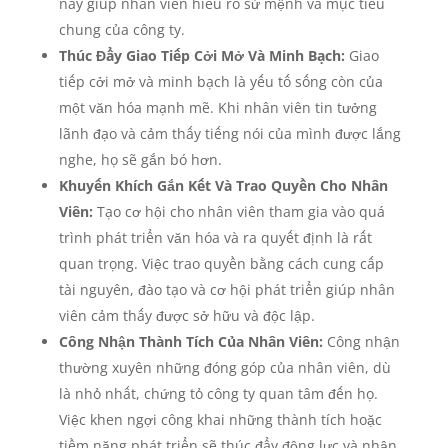
này giúp nhân viên hiểu rõ sứ mệnh và mục tiêu
chung của công ty.
Thúc Đẩy Giao Tiếp Cởi Mở Và Minh Bạch:
Giao
tiếp cởi mở và minh bạch là yếu tố sống còn của
một văn hóa mạnh mẽ. Khi nhân viên tin tưởng
lãnh đạo và cảm thấy tiếng nói của mình được lắng
nghe, họ sẽ gắn bó hơn.
Khuyến Khích Gắn Kết Và Trao Quyền Cho Nhân
Viên:
Tạo cơ hội cho nhân viên tham gia vào quá
trình phát triển văn hóa và ra quyết định là rất
quan trọng. Việc trao quyền bằng cách cung cấp
tài nguyên, đào tạo và cơ hội phát triển giúp nhân
viên cảm thấy được sở hữu và độc lập.
Công Nhận Thành Tích Của Nhân Viên:
Công nhận
thường xuyên những đóng góp của nhân viên, dù
là nhỏ nhất, chứng tỏ công ty quan tâm đến họ.
Việc khen ngợi công khai những thành tích hoặc
tiềm năng phát triển sẽ thúc đẩy động lực và nhận