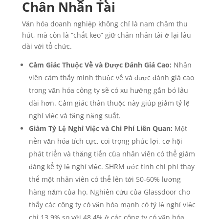
Chân Nhân Tài
Văn hóa doanh nghiệp không chỉ là nam châm thu
hút, mà còn là “chất keo” giữ chân nhân tài ở lại lâu
dài với tổ chức.
Cảm Giác Thuộc Về và Được Đánh Giá Cao:
Nhân
viên cảm thấy mình thuộc về và được đánh giá cao
trong văn hóa công ty sẽ có xu hướng gắn bó lâu
dài hơn. Cảm giác thân thuộc này giúp giảm tỷ lệ
nghỉ việc và tăng năng suất.
Giảm Tỷ Lệ Nghỉ Việc và Chi Phí Liên Quan:
Một
nền văn hóa tích cực, coi trọng phúc lợi, cơ hội
phát triển và thăng tiến của nhân viên có thể giảm
đáng kể tỷ lệ nghỉ việc. SHRM ước tính chi phí thay
thế một nhân viên có thể lên tới 50-60% lương
hàng năm của họ. Nghiên cứu của Glassdoor cho
thấy các công ty có văn hóa mạnh có tỷ lệ nghỉ việc
chỉ 13.9% so với 48.4% ở các công ty có văn hóa