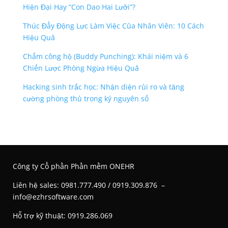
Hiện Đại Hay “Con Dao Hai Lưỡi”?
Thúc Đẩy Động Lực Làm Việc Của Nhân Viên: 10 Cách
Hiệu Quả
Chấm công hộ (Buddy Punching): Khái niệm và 6
Chiến Lược Phòng Ngừa Hiệu Quả
Hacking sinh trắc học: Nhận diện rủi ro và tăng
cường phòng thủ trong kỷ nguyên số
Công ty Cổ phần Phần mềm ONEHR
Liên hệ s
ales: 0981.777.490 / 0919.309.876 –
info@ezhrsoftware.com
Hỗ trợ kỹ thuật: 0919.286.069