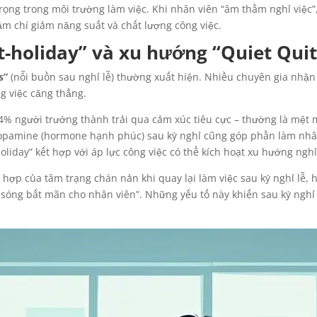
rọng trong môi trường làm việc. Khi nhân viên “âm thầm nghỉ việc”
m chí giảm năng suất và chất lượng công việc.
st-holiday” và xu hướng “Quiet Quit
s”
(nỗi buồn sau nghỉ lễ) thường xuất hiện. Nhiều chuyên gia nhận 
ng việc căng thẳng.
% người trưởng thành trải qua cảm xúc tiêu cực – thường là mệt mỏ
a dopamine (hormone hạnh phúc) sau kỳ nghỉ cũng góp phần làm nhâ
oliday” kết hợp với áp lực công việc có thể kích hoạt xu hướng nghỉ
hợp của tâm trạng chán nản khi quay lại làm việc sau kỳ nghỉ lễ
 sóng bất mãn cho nhân viên”. Những yếu tố này khiến sau kỳ nghỉ