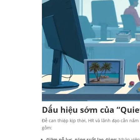
Dấu hiệu sớm của “Quie
Để can thiệp kịp thời, HR và lãnh đạo cần nắ
gồm:
Giảm nỗ lực, năng suất lao động:
Nhân viên 