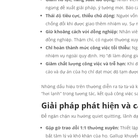
ngừng đề xuất giải pháp, ý tưởng mới. Báo cá
Thái độ tiêu cực, thiếu chủ động:
Người vốn 
chống đối khi được giao thêm nhiệm vụ. Sự n
Giữ khoảng cách với đồng nghiệp:
Nhân viên
đồng nghiệp. Thậm chí, có người thường xu
Chỉ hoàn thành mức công việc tối thiểu:
Ngư
nhiệm vụ ngoài quy định. Họ “đi làm đúng gi
Giảm chất lượng công việc và trễ hạn:
Khi đ
cáo và dự án của họ chỉ đạt mức độ tạm được,
Những dấu hiệu trên thường diễn ra từ từ và k
“hơi lạnh” trong tương tác, kết quả công việc s
Giải pháp phát hiện và c
Để ngăn chặn xu hướng quiet quitting, lãnh đ
Gặp gỡ trao đổi 1:1 thường xuyên:
Thiết lậ
bắt tâm lý và khó khăn của họ. Gallup khuyế