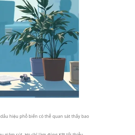
 dấu hiệu phổ biến có thể quan sát thấy bao
 giảm sút. Họ chỉ làm đúng KPI tối thiểu,