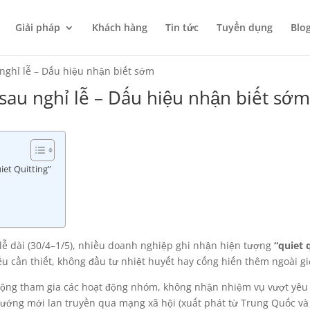
Giải pháp
Khách hàng
Tin tức
Tuyển dụng
Blo
 nghỉ lễ – Dấu hiệu nhận biết sớm
 sau nghỉ lễ – Dấu hiệu nhận biết sớ
iet Quitting”
 lễ dài (30/4–1/5), nhiều doanh nghiệp ghi nhận hiện tượng
“quiet 
iểu cần thiết, không đầu tư nhiệt huyết hay cống hiến thêm ngoài g
động tham gia các hoạt động nhóm, không nhận nhiệm vụ vượt yêu cầ
hướng mới lan truyền qua mạng xã hội (xuất phát từ Trung Quốc và