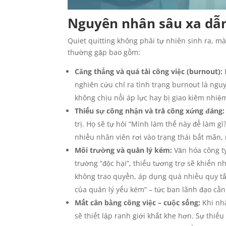
Nguyên nhân sâu xa dẫn
Quiet quitting không phải tự nhiên sinh ra, m
thường gặp bao gồm:
Căng thẳng và quá tải công việc (burnout):
nghiên cứu chỉ ra tình trạng burnout là ngu
không chịu nổi áp lực hay bị giao kiêm nhiệm
Thiếu sự công nhận và trả công xứng đáng:
trị. Họ sẽ tự hỏi “Mình làm thế này để làm g
nhiều nhân viên rơi vào trạng thái bất mãn,
Môi trường và quản lý kém:
Văn hóa công ty
trường “độc hại”, thiếu tương trợ sẽ khiến n
không trao quyền, áp dụng quá nhiều quy tắc
của quản lý yếu kém” – tức ban lãnh đạo cần
Mất cân bằng công việc – cuộc sống:
Khi nhâ
sẽ thiết lập ranh giới khắt khe hơn. Sự thiếu