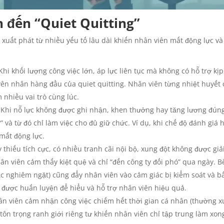
 đến “Quiet Quitting”
à xuất phát từ nhiều yếu tố lâu dài khiến nhân viên mất động lực v
Khi khối lượng công việc lớn, áp lực liên tục mà không có hỗ trợ kị
yên nhân hàng đầu của quiet quitting. Nhân viên từng nhiệt huyết 
 nhiều vai trò cùng lúc.
Khi nỗ lực không được ghi nhận, khen thưởng hay tăng lương đúng
ì?” và từ đó chỉ làm việc cho đủ giữ chức. Ví dụ, khi chế độ đánh gi
 mất động lực.
 thiếu tích cực, có nhiều tranh cãi nội bộ, xung đột không được g
hân viên cảm thấy kiệt quệ và chỉ “đến công ty đối phó” qua ngày. B
 nghiêm ngặt) cũng đẩy nhân viên vào cảm giác bị kiểm soát và bất 
 được huấn luyện để hiểu và hỗ trợ nhân viên hiệu quả.
n viên cảm nhận công việc chiếm hết thời gian cá nhân (thường x
 tôn trọng ranh giới riêng tư khiến nhân viên chỉ tập trung làm xon