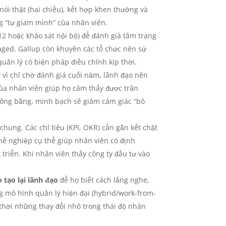
nói thật (hai chiều), kết hợp khen thưởng và
ng “tự giam mình” của nhân viên.
12 hoặc khảo sát nội bộ) để đánh giá tâm trạng
aged. Gallup còn khuyên các tổ chức nên sử
uản lý có biện pháp điều chỉnh kịp thời.
vì chỉ chờ đánh giá cuối năm, lãnh đạo nên
của nhân viên giúp họ cảm thấy được trân
 công bằng, minh bạch sẽ giảm cảm giác “bỏ
ung. Các chỉ tiêu (KPI, OKR) cần gắn kết chặt
nghề nghiệp cụ thể giúp nhân viên có định
triển. Khi nhân viên thấy công ty đầu tư vào
 tạo lại lãnh đạo
để họ biết cách lắng nghe,
ng mô hình quản lý hiện đại (hybrid/work-from-
 thời những thay đổi nhỏ trong thái độ nhân