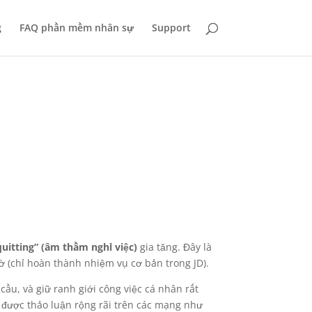
g
FAQ phần mềm nhân sự
Support
m
quitting” (âm thầm nghỉ việc)
gia tăng. Đây là
iờ (chỉ hoàn thành nhiệm vụ cơ bản trong JD).
u, và giữ ranh giới công việc cá nhân rất
 được thảo luận rộng rãi trên các mạng như