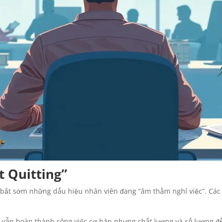
t Quitting”
m bắt sớm những dấu hiệu nhân viên đang “âm thầm nghỉ việc”. Các
vẫn hoàn thành công việc cơ bản nhưng chất lượng và số lượng đều