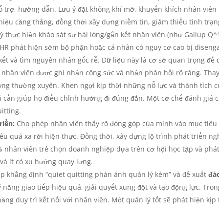
ỗ trợ, hướng dẫn. Lưu ý đặt không khí mở, khuyến khích nhân viên 
hiệu căng thẳng, đồng thời xây dựng niềm tin, giảm thiểu tình trạ
ỳ thực hiện khảo sát sự hài lòng/gắn kết nhân viên (như Gallup Q^
p HR phát hiện sớm bộ phận hoặc cá nhân có nguy cơ cao bị diseng
ết và tìm nguyên nhân gốc rễ. Dữ liệu này là cơ sở quan trọng để q
hân viên được ghi nhận công sức và nhận phản hồi rõ ràng. Thay 
ựng thường xuyên. Khen ngợi kịp thời những nỗ lực và thành tích 
khi cần giúp họ điều chỉnh hướng đi đúng đắn. Một cơ chế đánh giá
itting.
riển:
Cho phép nhân viên thấy rõ đóng góp của mình vào mục tiêu ch
tiêu quá xa rời hiện thực. Đồng thời, xây dựng lộ trình phát triển 
 nhân viên trẻ chọn doanh nghiệp dựa trên cơ hội học tập và phát 
và ít có xu hướng quay lưng.
p khẳng định “quiet quitting phản ánh quản lý kém” và đề xuất
đào
 năng giao tiếp hiệu quả, giải quyết xung đột và tạo động lực. Tro
ăng duy trì kết nối với nhân viên. Một quản lý tốt sẽ phát hiện kịp