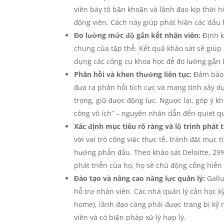
viên bày tỏ băn khoăn và lãnh đạo kịp thời h
động viên. Cách này giúp phát hiện các dấu 
Đo lường mức độ gắn kết nhân viên:
Định k
chung của tập thể. Kết quả khảo sát sẽ giú
dụng các công cụ khoa học để đo lường gắn k
Phản hồi và khen thưởng liên tục:
Đảm bảo n
đưa ra phản hồi tích cực và mang tính xây d
trọng, giữ được động lực. Ngược lại, góp ý 
công vô ích” – nguyên nhân dẫn đến quiet qu
Xác định mục tiêu rõ ràng và lộ trình phát t
với vai trò công việc thực tế, tránh đặt mục 
hướng phấn đấu. Theo khảo sát Deloitte, 29%
phát triển của họ, họ sẽ chủ động cống hiến 
Đào tạo và nâng cao năng lực quản lý:
Gallu
hỗ trợ nhân viên. Các nhà quản lý cần học kỹ
home), lãnh đạo càng phải được trang bị kỹ n
viên và có biện pháp xử lý hợp lý.