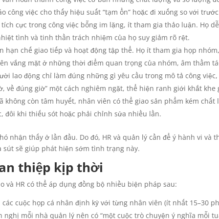
o công việc cho thấy hiệu suất “tạm ổn” hoặc đi xuống so với trước
tích cực trong công việc bỗng im lặng, ít tham gia thảo luận. Họ d
hiệt tình và tinh thần trách nhiệm của họ suy giảm rõ rệt.
 hạn chế giao tiếp và hoạt động tập thể. Họ ít tham gia họp nhóm,
yên vắng mặt ở những thời điểm quan trọng của nhóm, âm thầm tác
ời lao động chỉ làm đúng những gì yêu cầu trong mô tả công việc
ờ, về đúng giờ” một cách nghiêm ngặt, thể hiện ranh giới khắt khe 
ã không còn tâm huyết, nhân viên có thể giao sản phẩm kém chất 
 đôi khi thiếu sót hoặc phải chỉnh sửa nhiều lần.
hó nhận thấy ở lần đầu. Do đó, HR và quản lý cần để ý hành vi và t
a sút sẽ giúp phát hiện sớm tình trạng này.
an thiệp kịp thời
ạo và HR có thể áp dụng đồng bộ nhiều biện pháp sau:
p các cuộc họp cá nhân định kỳ với từng nhân viên (ít nhất 15–30 
n nghị mỗi nhà quản lý nên có “một cuộc trò chuyện ý nghĩa mỗi tu