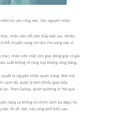
à niềm tin vào công việc. Các nguyên nhân
p thời, nhân viên dễ cảm thấy kiệt sức. Nhiều
có thể chuyển sang chỉ làm cho xong việc vì
 mức, nhân viên mất cảm giác đóng góp có giá
á hiệu suất không rõ ràng hay không công bằng,
iải quyết là nguyên nhân quan trọng. Một môi
ên cạnh đó, quản lý kém (thiếu giao tiếp,
lực. Theo Gallup, quiet quitting là “hệ quả
uyên tăng ca không có chính sách bù đắp), họ
g việc rồi về. Việc này càng phổ biến sau