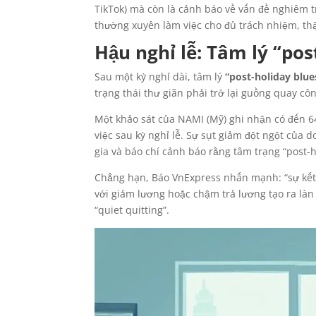
TikTok) mà còn là cảnh báo về vấn đề nghiêm t
thường xuyên làm việc cho đủ trách nhiệm, thậ
Hậu nghỉ lễ: Tâm lý “po
Sau một kỳ nghỉ dài, tâm lý
“post-holiday blue
trạng thái thư giãn phải trở lại guồng quay cô
Một khảo sát của NAMI (Mỹ) ghi nhận có đến 64
việc sau kỳ nghỉ lễ. Sự sụt giảm đột ngột củ
gia và báo chí cảnh báo rằng tâm trạng “post-h
Chẳng hạn, Báo VnExpress nhấn mạnh: “sự kết 
với giảm lương hoặc chậm trả lương tạo ra làn
“quiet quitting”.