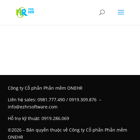
Công ty Cổ phần Phần mềm ONEHR
Liên hệ s
ales: 0981.777.490 / 0919.309.876 –
info@ezhrsoftware.com
Hỗ trợ kỹ thuật: 0919.286.069
©2026 – Bản quyền thuộc về Công ty Cổ phần Phần mềm
ONEHR